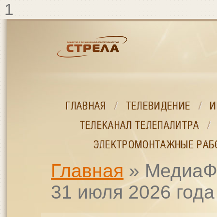
Перейти к основному содержанию
1
ГЛАВНАЯ
ГЛАВНАЯ
/
/
ТЕЛЕВИДЕНИЕ
ТЕЛЕВИДЕНИЕ
/
/
И
И
ТЕЛЕКАНАЛ ТЕЛЕПАЛИТРА
ТЕЛЕКАНАЛ ТЕЛЕПАЛИТРА
/
/
ЭЛЕКТРОМОНТАЖНЫЕ РАБ
ЭЛЕКТРОМОНТАЖНЫЕ РАБ
Главная
» МедиаФи
ВЫ ЗДЕСЬ
31 июля 2026 года