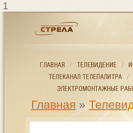
Перейти к основному содержанию
1
ГЛАВНАЯ
ГЛАВНАЯ
/
/
ТЕЛЕВИДЕНИЕ
ТЕЛЕВИДЕНИЕ
/
/
И
И
ТЕЛЕКАНАЛ ТЕЛЕПАЛИТРА
ТЕЛЕКАНАЛ ТЕЛЕПАЛИТРА
/
/
ЭЛЕКТРОМОНТАЖНЫЕ РАБ
ЭЛЕКТРОМОНТАЖНЫЕ РАБ
Главная
»
Телеви
ВЫ ЗДЕСЬ