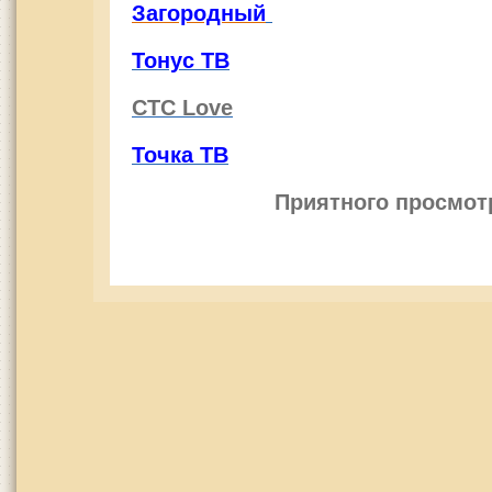
Загородный
Тонус ТВ
СТС Love
Точка ТВ
Приятного просмот