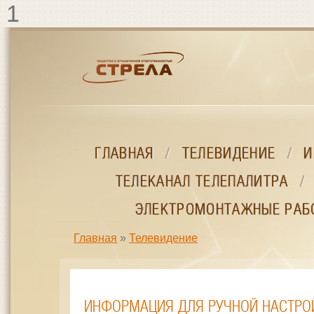
Перейти к основному содержанию
1
ГЛАВНАЯ
ГЛАВНАЯ
/
/
ТЕЛЕВИДЕНИЕ
ТЕЛЕВИДЕНИЕ
/
/
И
И
ТЕЛЕКАНАЛ ТЕЛЕПАЛИТРА
ТЕЛЕКАНАЛ ТЕЛЕПАЛИТРА
/
/
ЭЛЕКТРОМОНТАЖНЫЕ РАБ
ЭЛЕКТРОМОНТАЖНЫЕ РАБ
Главная
»
Телевидение
ВЫ ЗДЕСЬ
ИНФОРМАЦИЯ ДЛЯ РУЧНОЙ НАСТРО