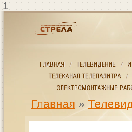
Перейти к основному содержанию
1
ГЛАВНАЯ
ГЛАВНАЯ
/
/
ТЕЛЕВИДЕНИЕ
ТЕЛЕВИДЕНИЕ
/
/
И
И
ТЕЛЕКАНАЛ ТЕЛЕПАЛИТРА
ТЕЛЕКАНАЛ ТЕЛЕПАЛИТРА
/
/
ЭЛЕКТРОМОНТАЖНЫЕ РАБ
ЭЛЕКТРОМОНТАЖНЫЕ РАБ
Главная
»
Телеви
ВЫ ЗДЕСЬ